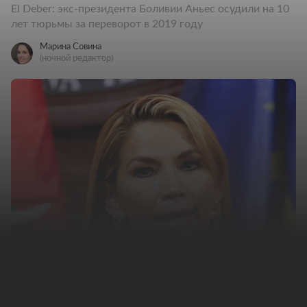
El Deber: экс-президента Боливии Аньес осудили на 10
лет тюрьмы за переворот в 2019 году
Марина Совина
(ночной редактор)