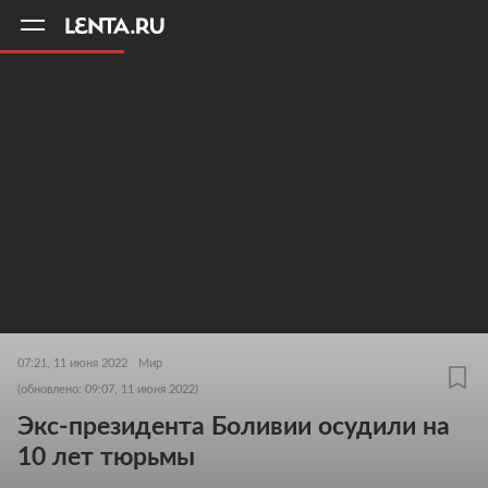
11
A
07:21, 11 июня 2022
Мир
(обновлено: 09:07, 11 июня 2022)
Экс-президента Боливии осудили на
10 лет тюрьмы