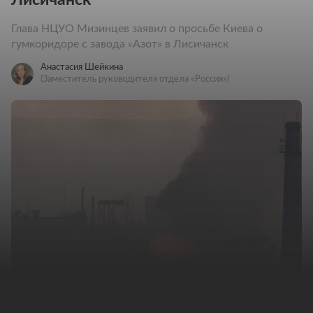
Глава НЦУО Мизинцев заявил о просьбе Киева о
гумкоридоре с завода «Азот» в Лисичанск
Анастасия Шейкина
(Заместитель руководителя отдела «Россия»)