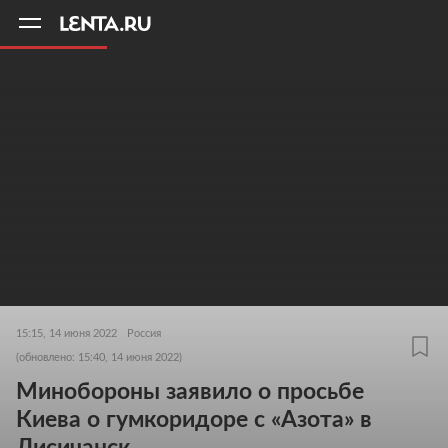
11
A
15:15, 14 июня 2022
Россия
(обновлено: 15:40, 14 июня 2022)
Минобороны заявило о просьбе
Киева о гумкоридоре с «Азота» в
Лисичанск