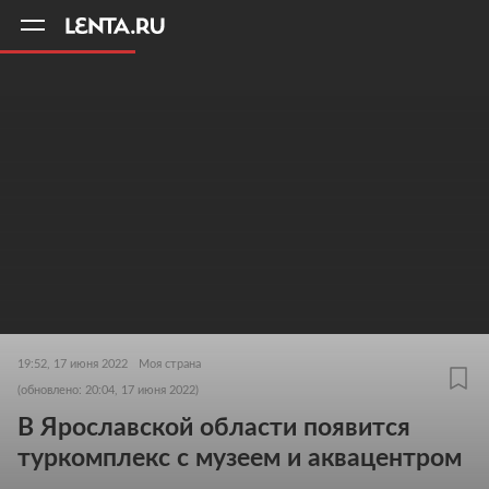
11
A
19:52, 17 июня 2022
Моя страна
(обновлено: 20:04, 17 июня 2022)
В Ярославской области появится
туркомплекс с музеем и аквацентром