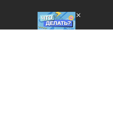
Лента добра
деактивирована. Добро
пожаловать в реальный
мир.
Что делать?