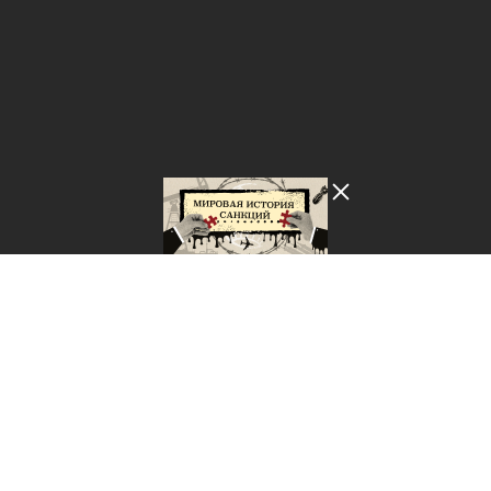
Лента добра
деактивирована. Добро
пожаловать в реальный
мир.
Мировая история санкций