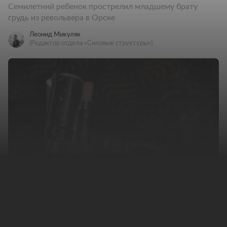
Семилетний ребенок прострелил младшему брату
грудь из револьвера в Орске
Леонид Микуляк
(Редактор отдела «Силовые структуры»)