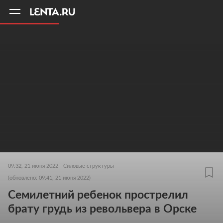
11
A
09:32, 21 июня 2022
Силовые структуры
(обновлено: 09:41, 21 июня 2022)
Семилетний ребенок прострелил
брату грудь из револьвера в Орске