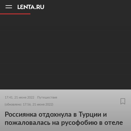
11
A
17:41, 21 июня 2022
Путешествия
(обновлено: 17:56, 21 июня 2022)
Россиянка отдохнула в Турции и
пожаловалась на русофобию в отеле