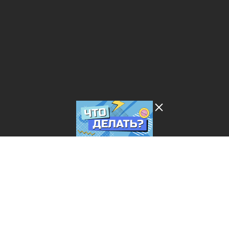
Лента добра
деактивирована. Добро
пожаловать в реальный
мир.
Что делать?