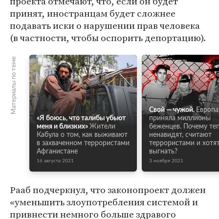
проекта отмечают, что, если он будет
принят, иностранцам будет сложнее
подавать иски о нарушении прав человека
(в частности, чтобы оспорить депортацию).
Материалы по теме
Свой — чужой.
Европа
«Я боюсь, что талибы убьют
приняла миллионы
меня и близких»
Жители
беженцев. Почему те
Кабула о том, как выживают
ненавидят, считают
в захваченном террористами
террористами и хотя
Афганистане
выгнать?
16 августа 2021
3 ноября 2021
Рааб подчеркнул, что законопроект должен
«уменьшить злоупотребления системой и
привнести немного больше здравого