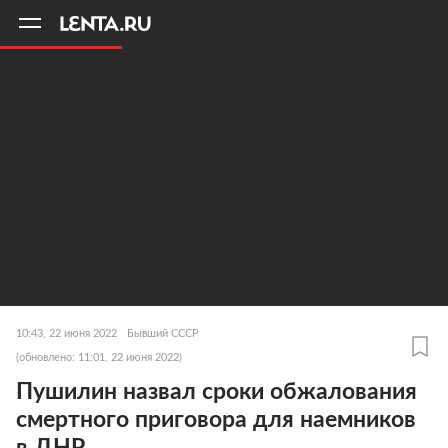
11
A
10:43, 22 июня 2022
Бывший СССР
(обновлено: 11:01, 22 июня 2022)
Пушилин назвал сроки обжалования
смертного приговора для наемников
в ДНР