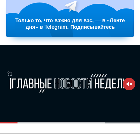
Только то, что важно для вас, — в «Ленте
дня» в Telegram. Подписывайтесь