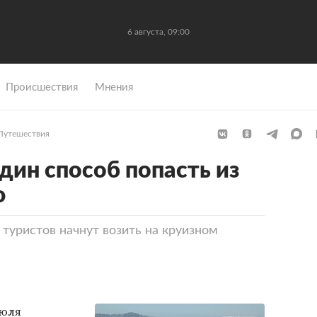
6 августа, 09:00
Происшествия
Мнения
Путешествия
дин способ попасть из
ю
 туристов начнут возить на круизном
июля