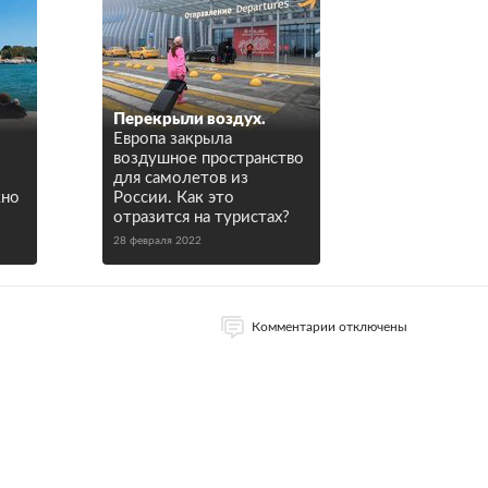
Перекрыли воздух.
Европа закрыла
воздушное пространство
для самолетов из
жно
России. Как это
отразится на туристах?
28 февраля 2022
Комментарии отключены