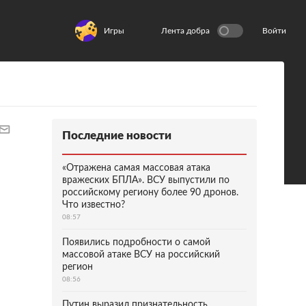
Игры
Лента добра
Войти
Последние новости
«Отражена самая массовая атака
вражеских БПЛА». ВСУ выпустили по
российскому региону более 90 дронов.
Что известно?
08:57
Появились подробности о самой
массовой атаке ВСУ на российский
регион
08:56
Путин выразил признательность