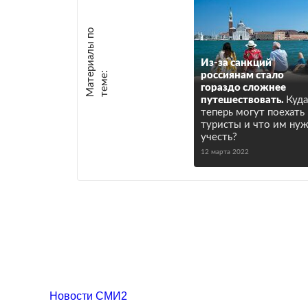
М
а
т
р
и
а
л
ы
п
о
т
е
м
е
Из-за санкций
е
:
россиянам стало
гораздо сложнее
путешествовать.
Куда
теперь могут поехать
туристы и что им ну
учесть?
12 марта 2022
Новости СМИ2