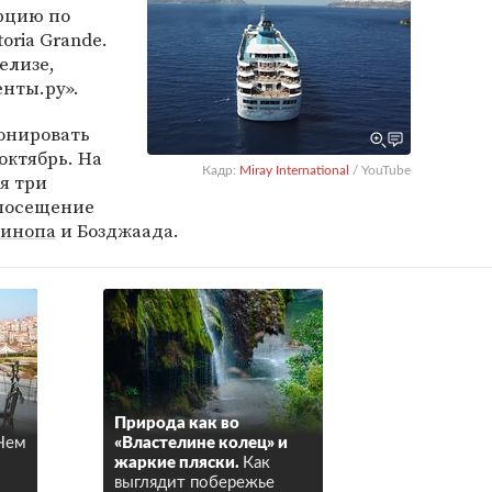
рцию по
oria Grande.
елизе,
нты.ру».
онировать
октябрь. На
Кадр:
Miray International
/ YouTube
я три
 посещение
инопа
и Бозджаада.
Природа как во
 Чем
«Властелине колец» и
жаркие пляски.
Как
выглядит побережье