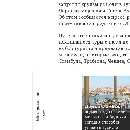
запустит круизы из
Сочи
в Ту
Черному морю на лайнере Ast
Об этом сообщается в пресс-р
поступившем в редакцию «Ле
Путешественники могут забр
появившиеся туры с июля по 
выбор туристам предлагаютс
маршрута, в которые входит
Стамбула
,
Трабзона
, Чешме,
С
М
а
т
р
и
а
л
ы
п
о
т
е
м
е
Другой Стамбул.
Еще
е
:
недавно здесь жили
мигранты и бедняки.
сегодня способен
удивить туриста