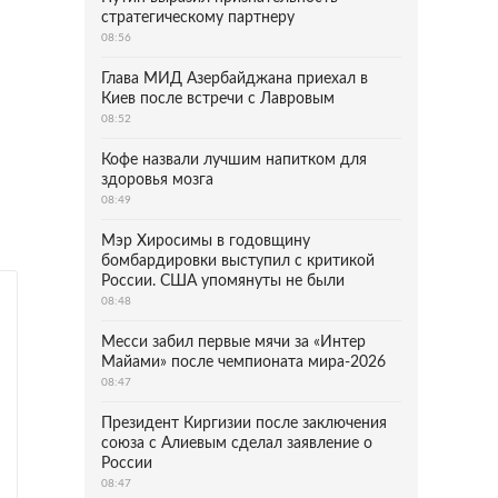
стратегическому партнеру
08:56
Глава МИД Азербайджана приехал в
Киев после встречи с Лавровым
08:52
Кофе назвали лучшим напитком для
здоровья мозга
08:49
Мэр Хиросимы в годовщину
бомбардировки выступил с критикой
России. США упомянуты не были
08:48
Месси забил первые мячи за «Интер
Майами» после чемпионата мира-2026
08:47
Президент Киргизии после заключения
союза с Алиевым сделал заявление о
России
08:47