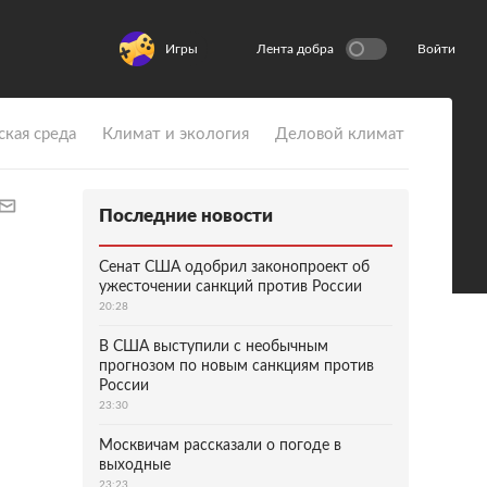
Игры
Лента добра
Войти
ская среда
Климат и экология
Деловой климат
Последние новости
Сенат США одобрил законопроект об
ужесточении санкций против России
20:28
В США выступили с необычным
прогнозом по новым санкциям против
России
23:30
Москвичам рассказали о погоде в
выходные
23:23