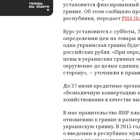
установится фиксированный 
гривне. Об этом сообщило пр
республики, передает
РИА Н
Курс установится с субботы, 
определении цен на товары и
одна украинская гривна будет
российских рубля. «При опр
цены в украинских гривнах 
округление до целых единиц
сторону», — уточнили в прави
До 27 июня кредитные орган
«безналичную конвертацию н
хозяйствования в качестве выр
В мае правительство ЛНР пл
отношению к гривне в размер
украинскую гривну. В 2015 го
о введении в республике му