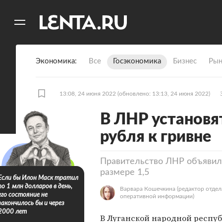
11
A
Экономика
Все
Госэкономика
Бизнес
Рын
13:08, 24 июня 2022
(обновлено: 13:13, 24 июня 2022)
В ЛНР установя
рубля к гривне
Правительство ЛНР объявило
размере 1,5
Если бы Илон Маск тратил
по 1 млн долларов в день,
Варвара Кошечкина
(редактор отдел
его состояние не
оперативной информации)
закончилось бы и через
2000 лет
В Луганской народной респуб