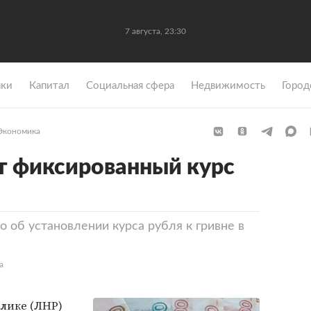
7 августа, 23:30
ки
Капитал
Социальная сфера
Недвижимость
Город
Экономика
т фиксированный курс
 об установлении курса рубля к гривне в
а
лике (ЛНР)