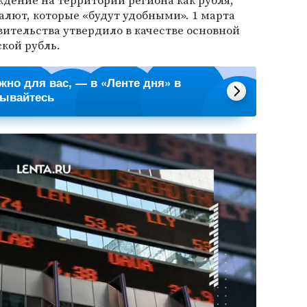
дение на территории региона как рубля,
валют, которые «будут удобными». 1 марта
вительства утвердило в качестве основной
кой рубль.
ажно для вас, — в «Ленте дня» в
сывайтесь