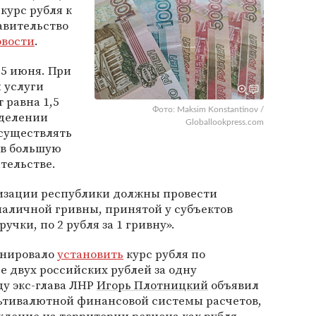
курс рубля к
авительство
овости
.
25 июня. При
 услуги
 равна 1,5
Фото: Maksim Konstantinov /
еделении
Globallookpress.com
осуществлять
 в большую
тельстве.
изации республики должны провести
аличной гривны, принятой у субъектов
учки, по 2 рубля за 1 гривну».
анировало
установить
курс рубля по
е двух российских рублей за одну
ду экс-глава ЛНР
Игорь Плотницкий
объявил
льтивалютной финансовой системы расчетов,