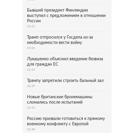
Бывший президент Финляндии
выступил с предложением в отношении
России
23:22
Трамп отпросился у Госдепа из-за
необходимости вести войну
23:06
Лукашенко объяснил введение безвиза
для граждан ЕС
22:59
Трампу запретили строить бальный зал
22:59
Новые британские бронемашины
сломались после испытаний
22:43
Россию призвали готовиться к прямому
военному конфликту с Европой
22:40