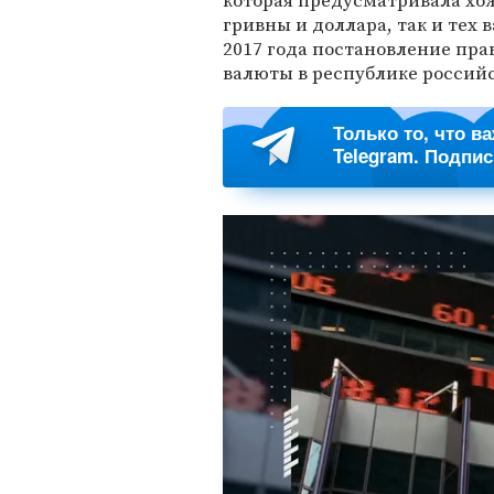
которая предусматривала хож
гривны и доллара, так и тех 
2017 года постановление пра
валюты в республике российс
Только то, что в
Telegram. Подпи