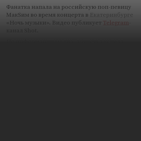
Фанатка напала на российскую поп-певицу
МакSим во время концерта в
Екатеринбурге
«Ночь музыки». Видео публикует
Telegram
-
канал Shot.
По информации медиа, артистка успела
исполнить три первых трека. Во время
песни «Мой рай» поклонница поднялась на
сцену, чтобы обнять МакSим. За ней тут же
выбежал охранник, но женщина схватила
исполнительницу за руку и потянула за
собой. В результате певица упала.
На кадрах видно, как артистка прерывает
выступление и осматривает свою руку.
Охранники в это время выводят поклонницу
за пределы площадки, а певица продолжает
выступление.