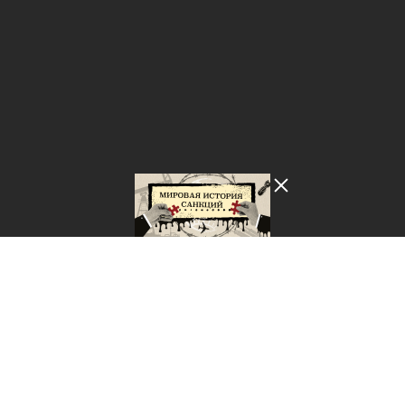
Лента добра
деактивирована. Добро
пожаловать в реальный
мир.
Мировая история санкций