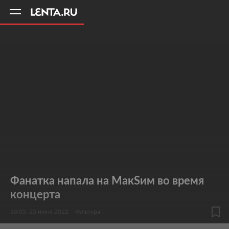
11
A
Фанатка напала на МакSим во время
концерта
10:05, 25 июня 2022
Культура