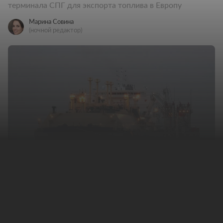
терминала СПГ для экспорта топлива в Европу
Марина Совина
(ночной редактор)