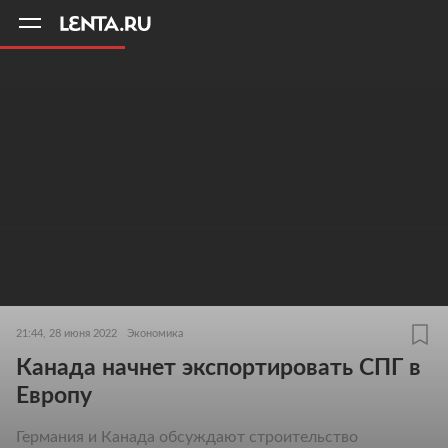
11
A
21:44, 28 июня 2022
Экономика
Канада начнет экспортировать СПГ в
Европу
Германия и Канада обсуждают строительство