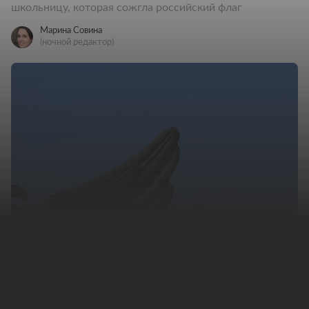
школьницу, которая сожгла российский флаг
Марина Совина
(ночной редактор)