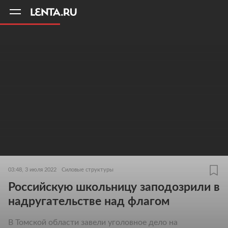
11
A
03:48, 3 июля 2022
Силовые структуры
Российскую школьницу заподозрили в
надругательстве над флагом
В Томской области завели уголовное дело на