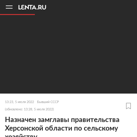
11
A
13:23, 5 июля 2022
Бывший СССР
(обновлено: 13:28, 5 июля 2022)
Назначен замглавы правительства
Херсонской области по сельскому
хозяйству