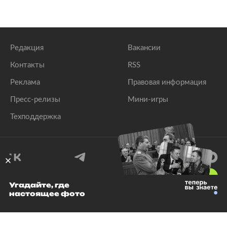
Редакция
Вакансии
Контакты
RSS
Реклама
Правовая информация
Пресс-релизы
Мини-игры
Техподдержка
18
+
Угадайте, где
настоящее фото
© 1999–2026 Все права защищены.
ООО «Лента.Ру»
Лента добра