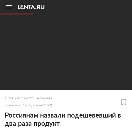
11
A
13:53, 7 июля 2022
Экономика
(обновлено: 14:55, 7 июля 2022)
Россиянам назвали подешевевший в
два раза продукт