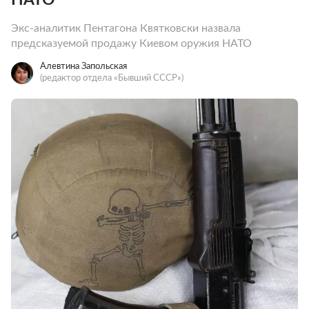
Экс-аналитик Пентагона Квятковски назвала
предсказуемой продажу Киевом оружия НАТО
Алевтина Запольская
(редактор отдела «Бывший СССР»)