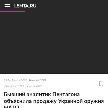
11
A
09:24, 7 июля 2022
Бывший СССР
(обновлено: 09:35, 7 июля 2022)
Бывший аналитик Пентагона
объяснила продажу Украиной оружия
НАТО