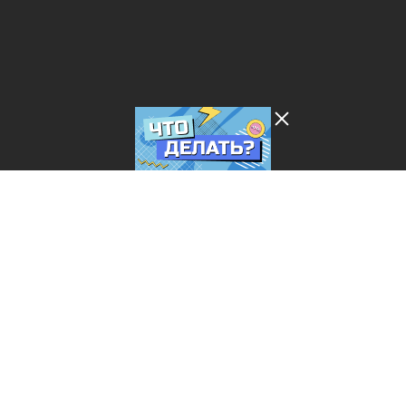
Лента добра
деактивирована. Добро
пожаловать в реальный
мир.
Что делать?