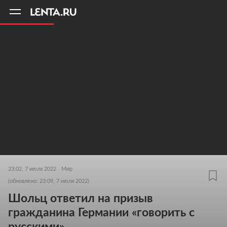
11
A
23:02, 7 июля 2022
Мир
(обновлено: 23:09, 7 июля 2022)
Шольц ответил на призыв
гражданина Германии «говорить с
русскими»