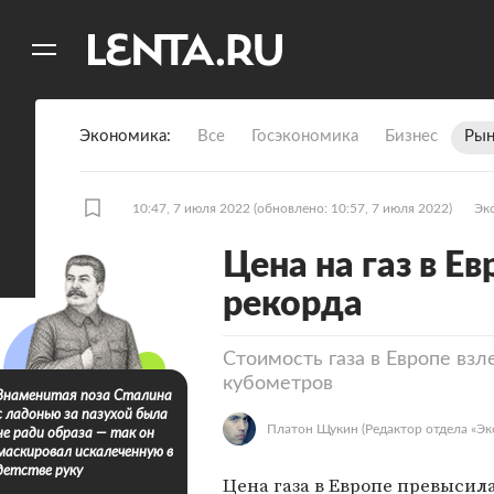
11
A
Экономика
Все
Госэкономика
Бизнес
Рын
10:47, 7 июля 2022
(обновлено: 10:57, 7 июля 2022)
Эк
Цена на газ в Е
рекорда
Стоимость газа в Европе взл
кубометров
Знаменитая поза Сталина
с ладонью за пазухой была
Платон Щукин
(Редактор отдела «Эк
не ради образа — так он
маскировал искалеченную в
детстве руку
Цена газа в Европе превысила