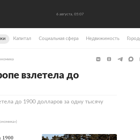
6 августа, 05:07
ки
Капитал
Социальная сфера
Недвижимость
Город
ономика
вропе взлетела до
етела до 1900 долларов за одну тысячу
ономика»)
 1900