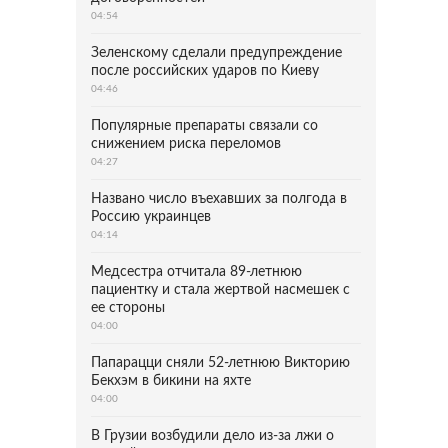
04:54
Зеленскому сделали предупреждение
после российских ударов по Киеву
04:46
Популярные препараты связали со
снижением риска переломов
04:27
Названо число въехавших за полгода в
Россию украинцев
04:14
Медсестра отчитала 89-летнюю
пациентку и стала жертвой насмешек с
ее стороны
04:00
Папарацци сняли 52-летнюю Викторию
Бекхэм в бикини на яхте
04:00
В Грузии возбудили дело из-за лжи о