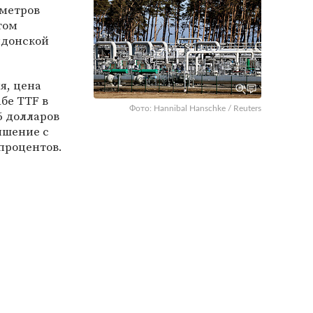
ометров
том
ндонской
ля, цена
бе TTF в
Фото: Hannibal Hanschke / Reuters
6 долларов
ышение с
 процентов.