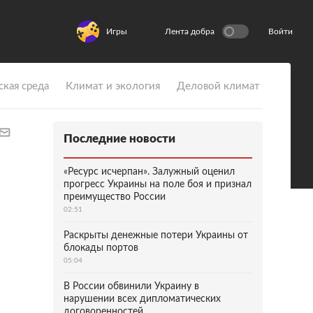
Игры
Лента добра
Войти
ская среда
Климат и экология
Деловой климат
Последние новости
«Ресурс исчерпан». Залужный оценил
прогресс Украины на поле боя и признал
преимущество России
02:51
Раскрыты денежные потери Украины от
блокады портов
05:04
В России обвинили Украину в
нарушении всех дипломатических
договоренностей