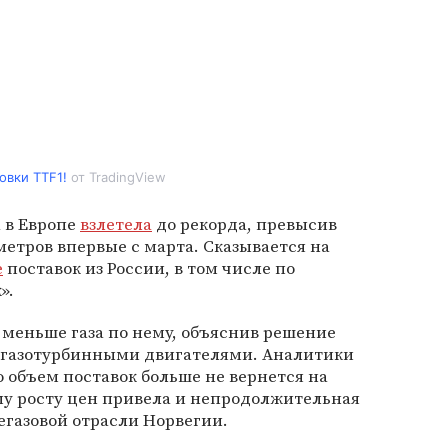
овки TTF1!
от TradingView
а в Европе
взлетела
до рекорда, превысив
метров впервые с марта. Сказывается на
е
поставок из России, в том числе по
».
 меньше газа по нему, объяснив решение
 газотурбинными двигателями. Аналитики
о объем поставок больше не вернется на
му росту цен привела и непродолжительная
газовой отрасли Норвегии.