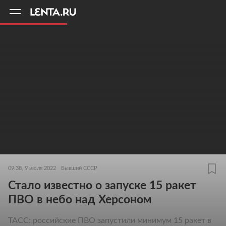
11
A
09:38, 9 июля 2022
Бывший СССР
Стало известно о запуске 15 ракет
ПВО в небо над Херсоном
ТАСС: российские ПВО запустили минимум 15 ракет в