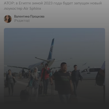
АТОР: в Египте зимой 2023 года будет запущен новый
лоукостер Air Sphinx
Валентина Процкова
(Редактор)