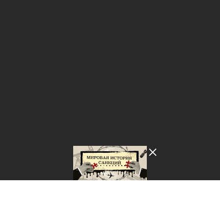
Лента добра
деактивирована. Добро
пожаловать в реальный
мир.