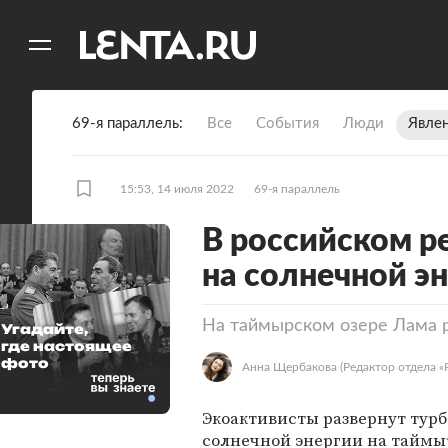
11
A
69-я параллель
Все
События
Люди
Явле
15:53, 14 июля 2022
69-я параллель
В российском р
на солнечной э
На таймырском озере Лама р
Угадайте,
где настоящее
фото
Анна Щербакова
(Редактор отдела «
Экоактивисты развернут турб
солнечной энергии на таймы