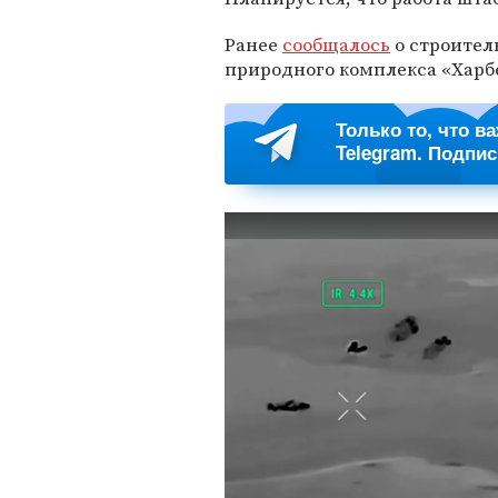
Ранее
сообщалось
о строител
природного комплекса «Харб
Только то, что в
Telegram. Подпи