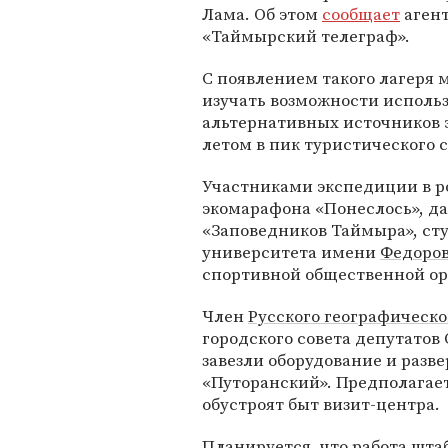
Лама. Об этом
сообщает
агент
«Таймырский телеграф».
С появлением такого лагеря 
изучать возможности исполь
альтернативных источников 
летом в пик туристического с
Участниками экспедиции в р
экомарафона «Понеслось», да
«Заповедников Таймыра», ст
университета имени
Федоров
спортивной общественной о
Член
Русского географическо
городского совета депутатов
завезли оборудование и разв
«Путоранский». Предполагает
обустроят быт визит-центра.
Планируется, что работа шта