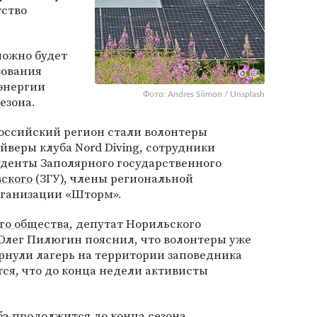
ство
можно будет
зования
энергии
Фото: Andres Siimon / Unsplash
езона.
оссийский регион стали волонтеры
йверы клуба Nord Diving, сотрудники
уденты Заполярного государственного
ского
(ЗГУ), члены региональной
рганизации «Шторм».
го общества
, депутат Норильского
 Олег Пилюгин пояснил, что волонтеры уже
ернули лагерь на территории заповедника
ся, что до конца недели активисты
ба продолжится до конца сезона.