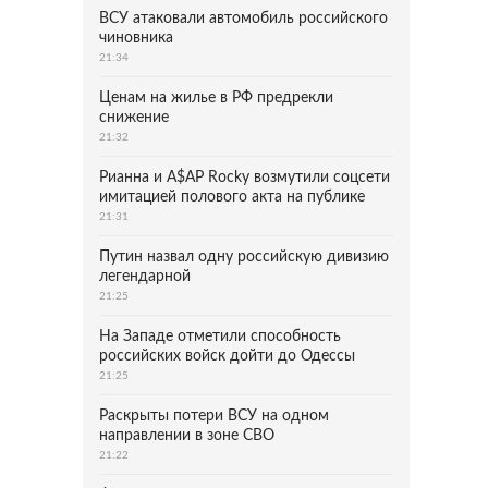
ВСУ атаковали автомобиль российского
чиновника
21:34
Ценам на жилье в РФ предрекли
снижение
21:32
Рианна и A$AP Rocky возмутили соцсети
имитацией полового акта на публике
21:31
Путин назвал одну российскую дивизию
легендарной
21:25
На Западе отметили способность
российских войск дойти до Одессы
21:25
Раскрыты потери ВСУ на одном
направлении в зоне СВО
21:22