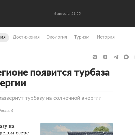
6 августа, 21:55
ния
Достижения
Экология
Туризм
История
егионе появится турбаза
нергии
азвернут турбазу на солнечной энергии
Россия»)
азу на
рском озере