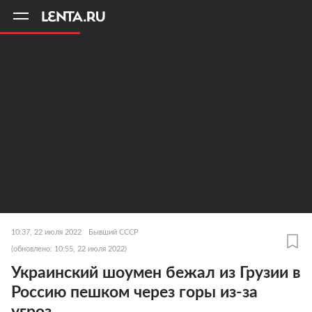
11
A
10:37, 22 июля 2022
Бывший СССР
(обновлено: 10:55, 22 июля 2022)
Украинский шоумен бежал из Грузии в
Россию пешком через горы из-за
угроз