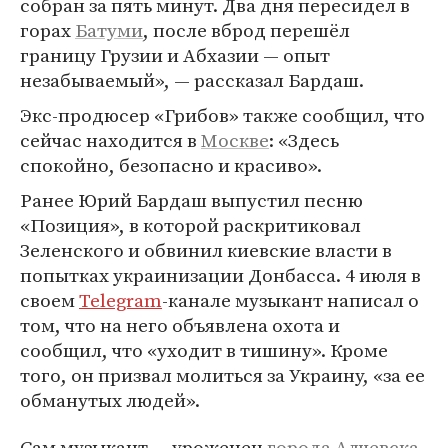
собран за пять минут. Два дня пересидел в
горах
Батуми
, после вброд перешёл
границу Грузии и Абхазии — опыт
незабываемый», — рассказал Бардаш.
Экс-продюсер «Грибов» также сообщил, что
сейчас находится в
Москве
: «Здесь
спокойно, безопасно и красиво».
Ранее Юрий Бардаш выпустил песню
«Позиция», в которой раскритиковал
Зеленского и обвинил киевские власти в
попытках украинизации Донбасса. 4 июля в
своем
Telegram
-канале музыкант написал о
том, что на него объявлена охота и
сообщил, что «уходит в тишину». Кроме
того, он призвал молиться за Украину, «за ее
обманутых людей».
Сам музыкант — уроженец
города Алчевска
,