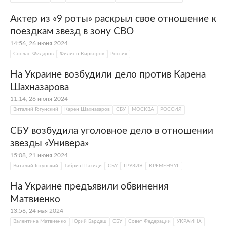
Актер из «9 роты» раскрыл свое отношение к
поездкам звезд в зону СВО
14:56, 26 июня 2024
Сослан Фидаров
Филипп Киркоров
Россия
На Украине возбудили дело против Карена
Шахназарова
11:14, 26 июня 2024
Виталий Гогунский
Карен Шахназаров
СБУ
МОСКВА
РОССИЯ
СБУ возбудила уголовное дело в отношении
звезды «Универа»
15:08, 21 июня 2024
Виталий Гогунский
Табриз Шахиди
СБУ
ГРУЗИЯ
КРЕМЕНЧУГ
На Украине предъявили обвинения
Матвиенко
13:56, 24 мая 2024
Валентина Матвиенко
Юрий Бардаш
СБУ
Совет Федерации
УКРАИНА