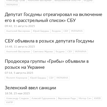
Александр Гусев
Анатолий Вассерман
Вооруженные силы РФ
Госдума
УКРАИНА
Депутат Госдумы отреагировал на включение
его в «расстрельный список» СБУ
09:42, 11 августа 2025
Анатолий Вассерман
Юрий Бардаш
Госдума
СБУ
УКРАИНА
СБУ объявила в розыск депутата Госдумы
14:48, 11 августа 2025
Анатолий Вассерман
Светлана Журова
Госдума
СБУ
УКРАИНА
Продюсера группы «Грибы» объявили в
розыск на Украине
07:14, 5 августа 2025
Филипп Киркоров
Юрий Бардаш
СБУ
УКРАИНА
Зеленский ввел санкции
18:58, 25 мая 2025
Александр Сладков
Алексей Гудошников
Верховная Рада
Мотор Сич
КИЕВ
КИПР