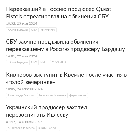
Переехавший в Россию продюсер Quest
Pistols отреагировал на обвинения СБУ
10:32, 23 мая 2024
Юрий Бардаш
СБУ
УКРАИНА
СБУ заочно предъявила обвинения
переехавшему в Россию продюсеру Бардашу
14:05, 22 мая 2024
Юрий Бардаш
СБУ
КИЕВ
УКРАИНА
Киркоров выступит в Кремле после участия в
«голой вечеринке»
10:09, 24 апреля 2024
Александр Маршал
Анастасия Ивлеева
фармсинтез
Украинский продюсер захотел
перевоспитать Ивлееву
07:47, 18 апреля 2024
Анастасия Ивлеева
Юрий Бардаш