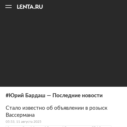
11
A
#Юрий Бардаш — Последние новости
Стало известно об объявлении в розыск
Вассермана
05:53, 11 августа 2025