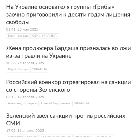
На Украине основателя группы «Грибы»
заочно приговорили к десяти годам лишения
свободы
01:41, 23 мая 2025
Юрий Бардаш
СБУ
УКРАИНА
Жена продюсера Бардаша призналась во лжи
из-за травли на Украине
18:38, 25 апреля 2025
Юрий Бардаш
УКРАИНА
Российский военкор отреагировал на санкции
со стороны Зеленского
03:13, 12 апреля 2025
Александр Сладков
Алексей Гудошников
УКРАИНА
Зеленский ввел санкции против российских
СМИ
17:09, 11 апреля 2025