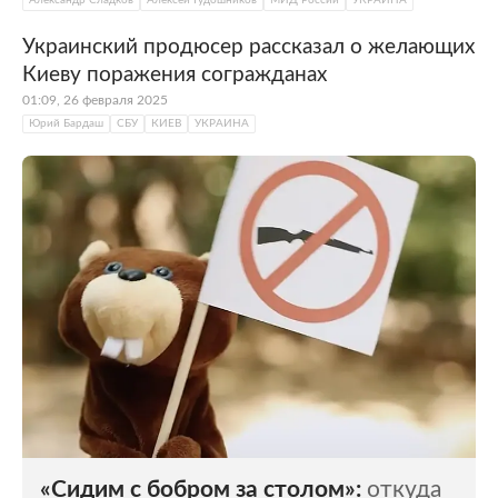
Александр Сладков
Алексей Гудошников
МИД России
УКРАИНА
Украинский продюсер рассказал о желающих
Киеву поражения согражданах
01:09, 26 февраля 2025
Юрий Бардаш
СБУ
КИЕВ
УКРАИНА
«Сидим с бобром за столом»:
откуда