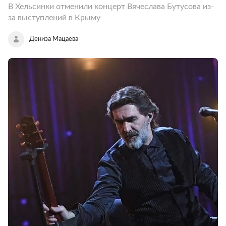
В Хельсинки отменили концерт Вячеслава Бутусова из-
за выступлений в Крыму
Дениза Мацаева