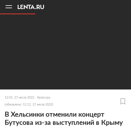
11
A
12:01, 27 июля 2022
Культура
(обновлено: 12:12, 27 июля 2022)
В Хельсинки отменили концерт
Бутусова из-за выступлений в Крыму