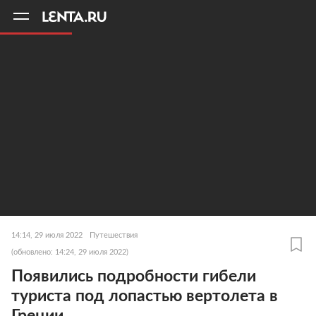
11
A
14:14, 29 июля 2022
Путешествия
(обновлено: 14:24, 29 июля 2022)
Появились подробности гибели
туриста под лопастью вертолета в
Греции