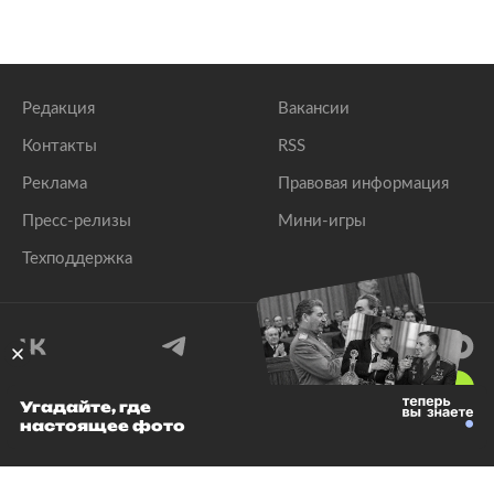
Редакция
Вакансии
Контакты
RSS
Реклама
Правовая информация
Пресс-релизы
Мини-игры
Техподдержка
18
+
Угадайте, где
настоящее фото
© 1999–2026 Все права защищены.
ООО «Лента.Ру»
Лента добра