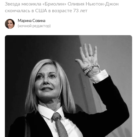
Звезда мюзикла «Бриолин» Оливия Ньютон-Джон
скончалась в США в возрасте 73 лет
Марина Совина
(ночной редактор)