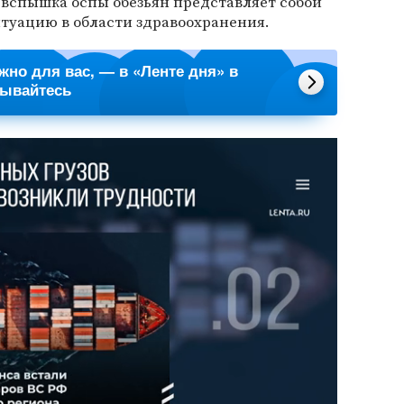
вспышка оспы обезьян представляет собой
туацию в области здравоохранения.
ажно для вас, — в «Ленте дня» в
сывайтесь