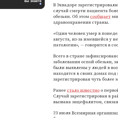
В Эквадоре зарегистрировал
случай смерти пациента бол
обезьян. Об этом
сообщает
ми
здравоохранения страны.
«Один человек умер в понеде
августа, из-за имевшейся у н
патологии», — говорится в с
Всего в стране зафиксировано
заболевания оспой обезьян, 
были выявлены у людей в воз
находятся в своих домах по
зарегистрирован чуть более 
Ранее
стало известно
о перво
Случай зарегистрирован в ра
вызвана энцефалитом, связан
23 июля
Всемирная организа