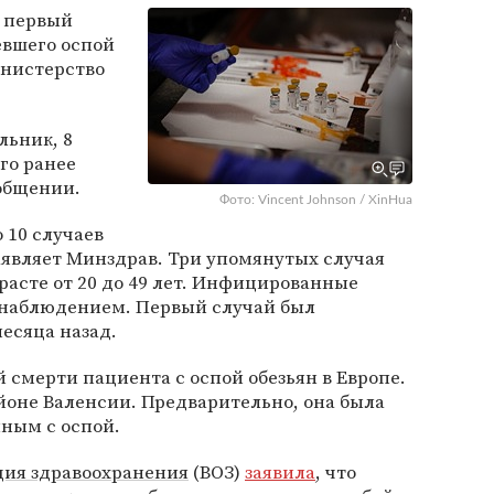
и первый
евшего оспой
нистерство
льник, 8
его ранее
ообщении.
Фото: Vincent Johnson / XinHua
 10 случаев
заявляет Минздрав. Три упомянутых случая
расте от 20 до 49 лет. Инфицированные
д наблюдением. Первый случай был
месяца назад.
й смерти пациента с оспой обезьян в Европе.
йоне Валенсии. Предварительно, она была
ным с оспой.
ция здравоохранения
(ВОЗ)
заявила
, что