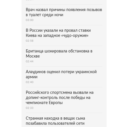
Врач назвал причины появления позывов
в туалет среди ночи
03:00
В России указали на провал ставки
Киева на западное «чудо-оружие»
02:58
Британца шокировала обстановка в
Москве
02:44
Алаудинов оценил потери украинской
армии
02:40
Российского спортсмена вызвали на
допинг-контроль после победы на
чемпионате Европы
02:33
Странная находка в вещах сына
позабавила пользователей сети