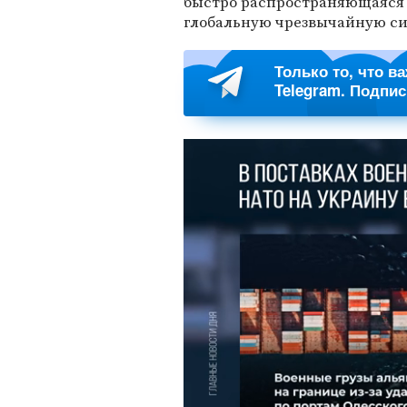
быстро распространяющаяся 
глобальную чрезвычайную си
Только то, что в
Telegram. Подпи