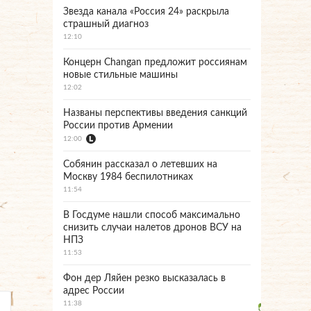
Звезда канала «Россия 24» раскрыла
страшный диагноз
12:10
Концерн Changan предложит россиянам
новые стильные машины
12:02
Названы перспективы введения санкций
России против Армении
12:00
Собянин рассказал о летевших на
Москву 1984 беспилотниках
11:54
В Госдуме нашли способ максимально
снизить случаи налетов дронов ВСУ на
НПЗ
11:53
Фон дер Ляйен резко высказалась в
адрес России
11:38