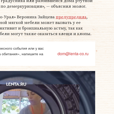
 градусника или разбившейся дома ртутной
по демеркуризации», — объяснил эколог.
ро-Урал» Вероника Зайцева
предупредила
,
ой мягкой мебели может вызвать у ее
ктивит и бронхиальную астму, так как
бели могут также оказаться клещи и клопы.
есного события или у вас
dom@lenta-co.ru
а обитания», напишите на