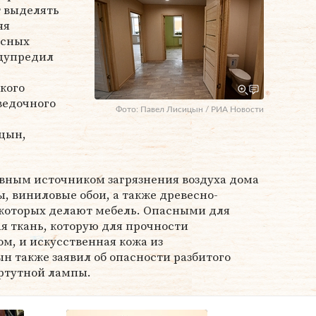
т выделять
яя
асных
едупредил
кого
ведочного
Фото: Павел Лисицын / РИА Новости
цын,
овным источником загрязнения воздуха дома
, виниловые обои, а также древесно-
 которых делают мебель. Опасными для
ая ткань, которую для прочности
, и искусственная кожа из
 также заявил об опасности разбитого
ртутной лампы.