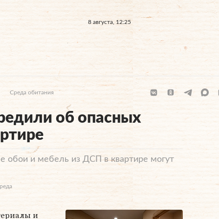
8 августа, 12:25
Среда обитания
редили об опасных
артире
е обои и мебель из ДСП в квартире могут
Среда
териалы и