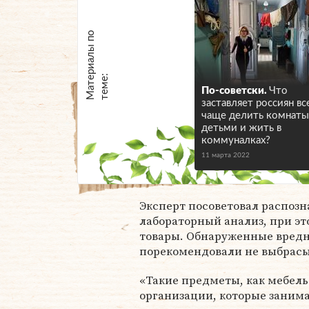
М
а
т
р
и
а
л
ы
п
о
т
е
м
е
е
:
По-советски.
Что
заставляет россиян вс
чаще делить комнаты
детьми и жить в
коммуналках?
11 марта 2022
Эксперт посоветовал распозн
лабораторный анализ, при э
товары. Обнаруженные вред
порекомендовали не выбрасыв
«Такие предметы, как мебель
организации, которые занима