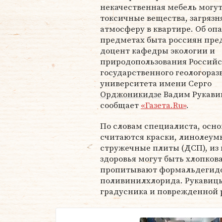
некачественная мебель могу
токсичные вещества, загрязн
атмосферу в квартире. Об оп
предметах быта россиян пр
доцент кафедры экологии и
природопользования Российс
государственного геологораз
университета имени Серго
Орджоникидзе
Вадим Рукави
сообщает
«Газета.Ru»
.
По словам специалиста, осн
считаются краски, линолеумы
стружечные плиты (ДСП), из
здоровья могут быть хлопков
пропитывают формальдегидом
поливинилхлорида. Рукавицын
градусника и поврежденной 