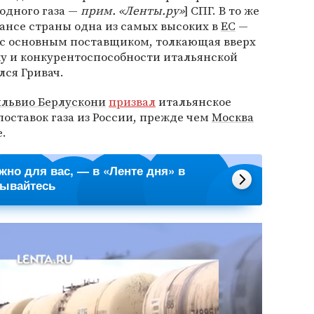
одного газа —
прим. «Ленты.ру»
] СПГ. В то же
лансе страны одна из самых высоких в
ЕС
—
а с основным поставщиком, толкающая вверх
ку и конкурентоспособности итальянской
ся Гривач.
львио Берлускони
призвал
итальянское
поставок газа из России, прежде чем
Москва
.
ажно для вас, — в «Ленте дня» в
сывайтесь