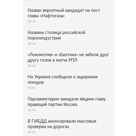
Назван вероятный кандидат на пост
главы «Нафтогаза»
20:16
Названа столица российской
порноиндустрии
20:14
«Локомотив» и «Балтика» не забили друг
другу голов в матче РПЛ
20:06
На Украине сообщили о задержках
поездов
20:01
Парламентарии закидали яйцами главу
правящей партии Косова
19:44
В ГИБДД анонсировали массовые
проверки на дорогах
19:37