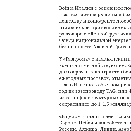
Война Италии с основным п
газа толкает вверх цены и бол
кошельку и конкурентоспосо
итальянской промышленности
разговоре с «Лентой.ру» заяв
Фонда национальной энерге
безопасности
Алексей Гривач
У
«Газпрома»
с итальянскими
компаниями действуют неск
долгосрочных контрактов бол
ежегодных поставок, отметил
газа в Италию в обычном реж
год по газопроводу TAG, или 
из-за инфраструктурных огр
сократились до 1-1,5 миллиа
«В целом Италия имеет самы
Европе. Небольшая собствен
России, Алжира, Ливии, Азе