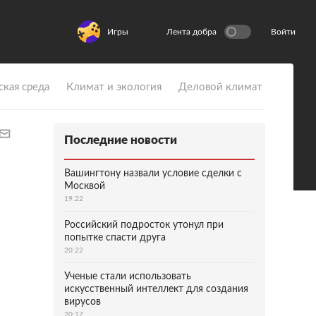
Игры
Лента добра
Войти
ская среда
Климат и экология
Деловой климат
Последние новости
Вашингтону назвали условие сделки с
Москвой
19:22
Российский подросток утонул при
попытке спасти друга
20:22
Ученые стали использовать
искусственный интеллект для создания
вирусов
20:17