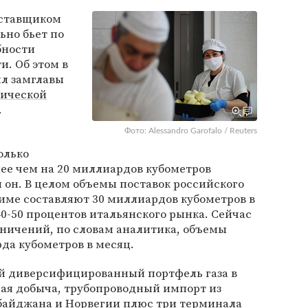
оставщиком
ьно бьет по
бности
. Об этом в
ил замглавы
тической
.
Фото: Alessandro Garofalo / Reuters
олько
ее чем на 20 миллиардов кубометров
 он. В целом объемы поставок российского
име составляют 30 миллиардов кубометров в
40-50 процентов итальянского рынка. Сейчас
аничений, по словам аналитика, объемы
рда кубометров в месяц.
й диверсифицированный портфель газа в
ная добыча, трубопроводный импорт из
рбайджана и Норвегии плюс три терминала