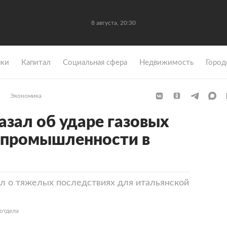
8 августа, 20:30
ки
Капитал
Социальная сфера
Недвижимость
Город
Экономика
азал об ударе газовых
 промышленности в
л о тяжелых последствиях для итальянской
отдела