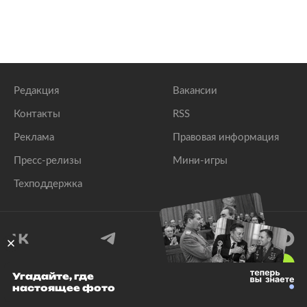
Редакция
Вакансии
Контакты
RSS
Реклама
Правовая информация
Пресс-релизы
Мини-игры
Техподдержка
18
+
Угадайте, где
настоящее фото
© 1999–2026 Все права защищены.
ООО «Лента.Ру»