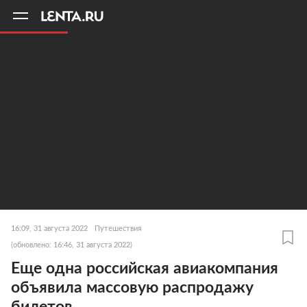
11
A
16:09, 31 августа 2022
Путешествия
(обновлено: 16:46, 31 августа 2022)
Еще одна российская авиакомпания
объявила массовую распродажу
билетов