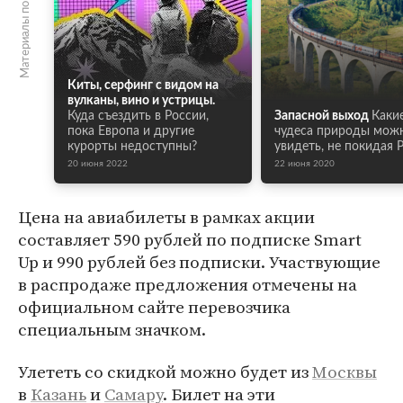
Материалы по теме
Киты, серфинг с видом на
вулканы, вино и устрицы.
Куда съездить в России,
Запасной выход
Каки
пока Европа и другие
чудеса природы мож
курорты недоступны?
увидеть, не покидая 
20 июня 2022
22 июня 2020
Цена на авиабилеты в рамках акции
составляет 590 рублей по подписке Smart
Up и 990 рублей без подписки. Участвующие
в распродаже предложения отмечены на
официальном сайте перевозчика
специальным значком.
Улететь со скидкой можно будет из
Москвы
в
Казань
и
Самару
. Билет на эти