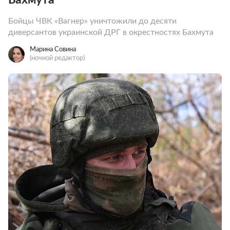
Бойцы ЧВК «Вагнер» уничтожили до десяти
диверсантов украинской ДРГ в окрестностях Бахмута
Марина Совина
(ночной редактор)