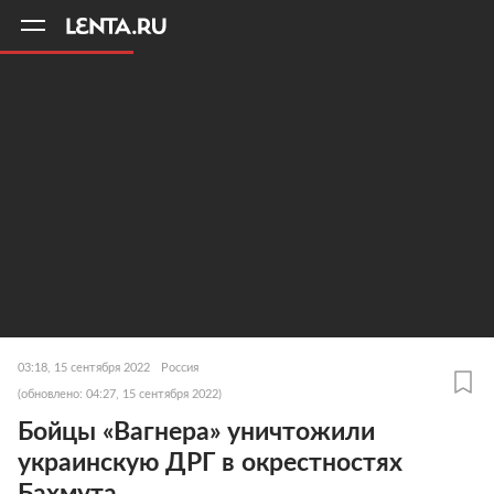
11
A
03:18, 15 сентября 2022
Россия
(обновлено: 04:27, 15 сентября 2022)
Бойцы «Вагнера» уничтожили
украинскую ДРГ в окрестностях
Бахмута