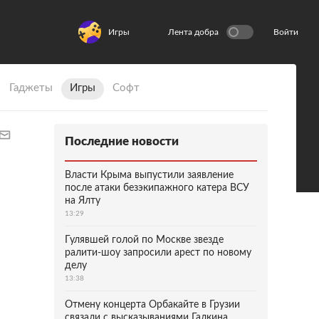
Игры
Лента добра
Войти
Гаджеты
Игры
Софт
Последние новости
Власти Крыма выпустили заявление
после атаки безэкипажного катера ВСУ
на Ялту
13:29
Гулявшей голой по Москве звезде
ралити-шоу запросили арест по новому
делу
13:38
Отмену концерта Орбакайте в Грузии
связали с высказываниями Галкина