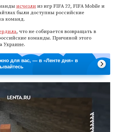
оманды
исчезли
из игр FIFA 22, FIFA Mobile и
 тайтлах были доступны российские
ка команд.
ердила
, что не собирается возвращать в
российские команды. Причиной этого
на
Украине
.
ажно для вас, — в «Ленте дня» в
сывайтесь