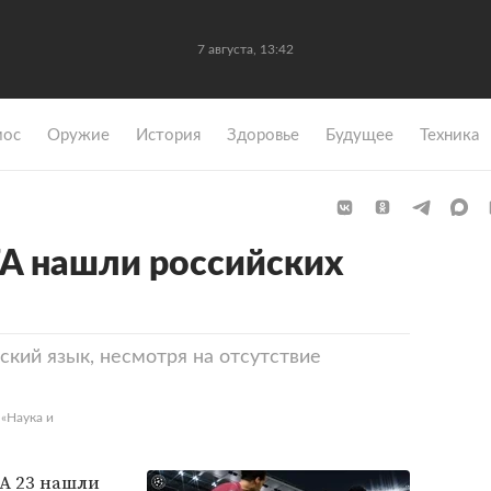
7 августа, 13:42
мос
Оружие
История
Здоровье
Будущее
Техника
IFA нашли российских
сский язык, несмотря на отсутствие
 «Наука и
A 23 нашли