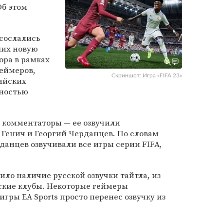
Об этом
сослались
ших новую
ора в рамках
геймеров,
Скриншот: Игра «FIFA 23»
ийских
лностью
е комментаторы — ее озвучили
 Генич
и
Георгий Черданцев
. По словам
данцев озвучивали все игры серии FIFA,
ило наличие русской озвучки тайтла, из
ские клубы. Некоторые геймеры
гры EA Sports просто перенес озвучку из