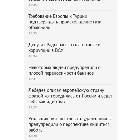
13:35
Требование Европы к Турции
подтверждать происхождение газа
объяснили
13:35
Депутат Рады рассказала о хаосе и
коррупции в ВСУ
13:34
Некоторых людей предупредили о
плохой переносимости бананов
13:31
Лебедев описал европейскую страну
фразой «отгородилась от России и ведет
себя как идиотка»
13:29
Уехавших путешествовать удаленщиков
предупредили о перспективе лишиться
работы
13:28