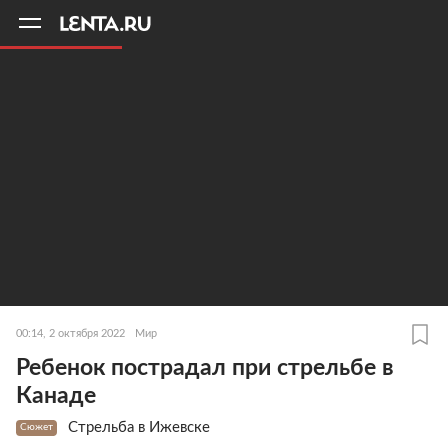
11
A
00:14, 2 октября 2022
Мир
Ребенок пострадал при стрельбе в
Канаде
Стрельба в Ижевске
Сюжет