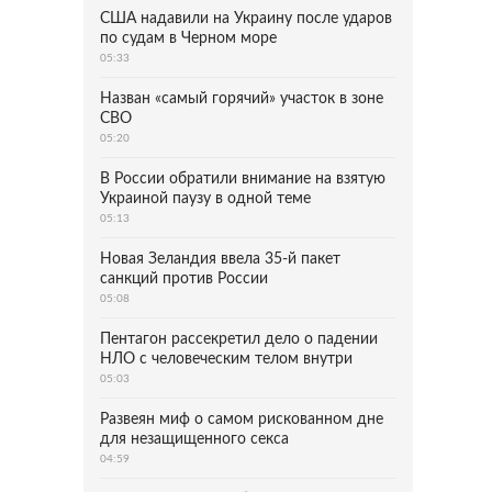
США надавили на Украину после ударов
по судам в Черном море
05:33
Назван «самый горячий» участок в зоне
СВО
05:20
В России обратили внимание на взятую
Украиной паузу в одной теме
05:13
Новая Зеландия ввела 35-й пакет
санкций против России
05:08
Пентагон рассекретил дело о падении
НЛО с человеческим телом внутри
05:03
Развеян миф о самом рискованном дне
для незащищенного секса
04:59