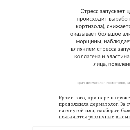
Стресс запускает 
происходит выработ
кортизола), снижает
оказывает большое вл
морщины, наблюдает
влиянием стресса зап
коллагена и эластин
лица, появле
врач-дерматолог, косметолог, 
Кроме того, при перенапряж
продолжила дерматолог. За сч
натянутой или, наоборот, бол
появляются различные высып