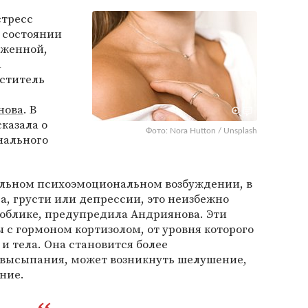
тресс
 состоянии
аженной,
а
еститель
нова
. В
сказала о
Фото: Nora Hutton / Unsplash
нального
сильном психоэмоциональном возбуждении, в
а, грусти или депрессии, это неизбежно
и облике, предупредила Андриянова. Эти
с гормоном кортизолом, от уровня которого
и тела. Она становится более
 высыпания, может возникнуть шелушение,
ние.