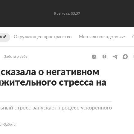
8 августа, 05:57
бой
Окружающее пространство
Ментальное здоровье
Забота о себе
сказала о негативном
жительного стресса на
ьный стресс запускает процесс ускоренного
а «Забота