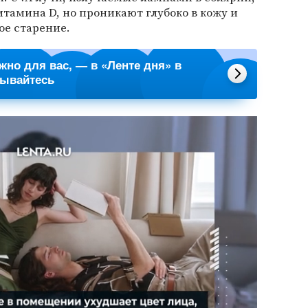
тамина D, но проникают глубоко в кожу и
е старение.
ажно для вас, — в «Ленте дня» в
сывайтесь