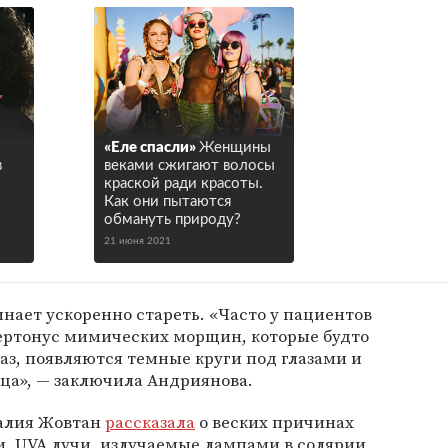
«Еле спасли»
Женщины
в
веками сжигают волосы
краской ради красоты.
Как они пытаются
обмануть природу?
21 июня 2021
инает ускоренно стареть. «Часто у пациентов
ртонус мимических морщин, которые будто
лаз, появляются темные круги под глазами и
ца», — заключила Андриянова.
талия Жовтан
рассказала
о веских причинах
ии. UVA лучи, излучаемые лампами в солярии,