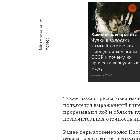
М
а
т
р
и
а
л
ы
п
о
т
е
м
е
Химическая красота
е
:
Чулки в волосах и
вшивый домик: как
выглядели женщины 
СССР и почему их
прически вернулись в
моду
6 января 2021
Также из-за стресса кожа нач
появляется выраженный гипе
прорезывают лоб и область г
незначительная отечность ли
Ранее дерматовенеролог На
отказаться от загара в соляр