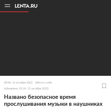
11
A
00:06, 15 октября 2022
Забота о себе
(обновлено: 05:24, 15 октября 2022)
Названо безопасное время
прослушивания музыки в наушниках