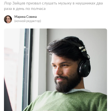
Лор Зайцев призвал слушать музыку в наушниках два
раза в день по полчаса
Марина Совина
(ночной редактор)