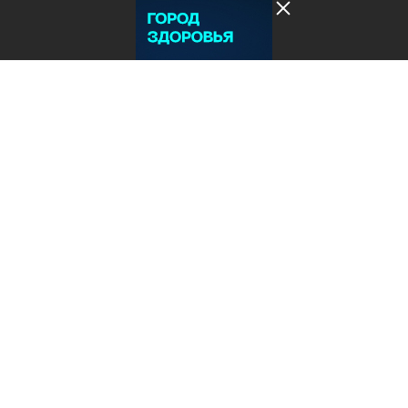
Лента добра
деактивирована. Добро
пожаловать в реальный
мир.
Город здоровья