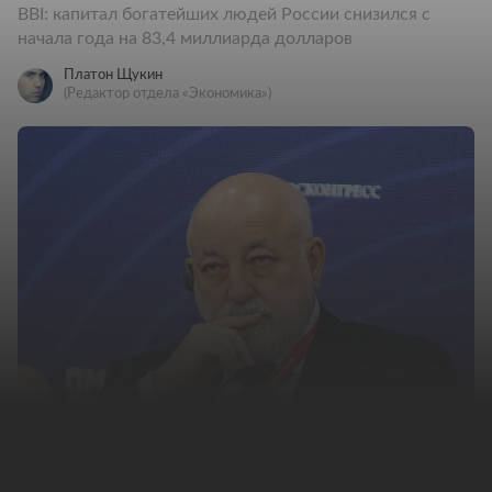
BBI: капитал богатейших людей России снизился с
начала года на 83,4 миллиарда долларов
Платон Щукин
(Редактор отдела «Экономика»)