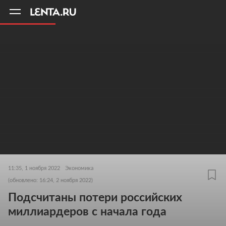
11
A
11:35, 1 ноября 2022
Экономика
(обновлено: 16:24, 2 ноября 2022)
Подсчитаны потери российских
миллиардеров с начала года