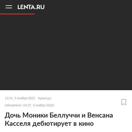
11
A
13:55, 3 ноября 2022
Культура
(обновлено: 14:37, 3 ноября 2022)
Дочь Моники Беллуччи и Венсана
Касселя дебютирует в кино