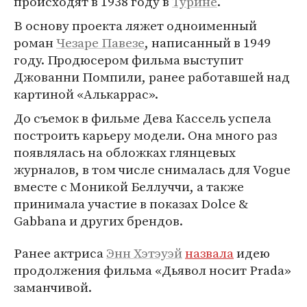
происходят в 1938 году в
Турине
.
В основу проекта ляжет одноименный
роман
Чезаре Павезе
, написанный в 1949
году. Продюсером фильма выступит
Джованни Помпили, ранее работавшей над
картиной «Алькаррас».
До съемок в фильме Дева Кассель успела
построить карьеру модели. Она много раз
появлялась на обложках глянцевых
журналов, в том числе снималась для Vogue
вместе с Моникой Беллуччи, а также
принимала участие в показах Dolce &
Gabbana и других брендов.
Ранее актриса
Энн Хэтэуэй
назвала
идею
продолжения фильма «Дьявол носит Prada»
заманчивой.