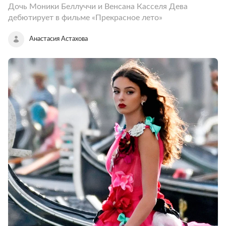
Дочь Моники Беллуччи и Венсана Касселя Дева
дебютирует в фильме «Прекрасное лето»
Анастасия Астахова