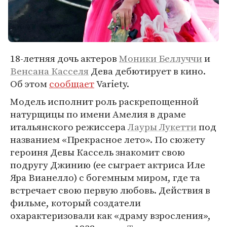
18-летняя дочь актеров
Моники Беллуччи
и
Венсана Касселя
Дева дебютирует в кино.
Об этом
сообщает
Variety.
Модель исполнит роль раскрепощенной
натурщицы по имени Амелия в драме
итальянского режиссера
Лауры Лукетти
под
названием «Прекрасное лето». По сюжету
героиня Девы Кассель знакомит свою
подругу Джинию (ее сыграет актриса Иле
Яра Вианелло) с богемным миром, где та
встречает свою первую любовь. Действия в
фильме, который создатели
охарактеризовали как «драму взросления»,