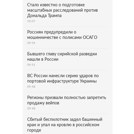
Стало известно о подготовке
масштабных расследований против
Дональда Трампа
10:07
Россиян предупредили о
мошенничестве с полисами ОСАГО
09:59
Бывшего главу сирийской разведки
нашли в России
09:51
ВС России нанесли серию ударов по
портовой инфраструктуре Украины
09:48
Регионы призвали полностью запретить
продажу вейпов
09:48
Сбитый беспилотник задел башенный
кран и упал на кровлю в российском
городе