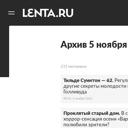
11
A
Архив 5 ноября
233 материала
Тильде Суинтон — 62.
Регул
другие секреты молодости 
Голливуда
00:01, 5 ноября 2022
Проклятый старый дом.
В 
хоррор-сенсация осени «Варв
полюбили зрители?