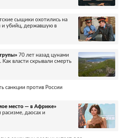
етские сыщики охотились на
 и убийц, державшую в
трупы»
70 лет назад цунами
 Как власти скрывали смерть
ть санкции против России
 мое место — в Африке»
 расизме, даосах и