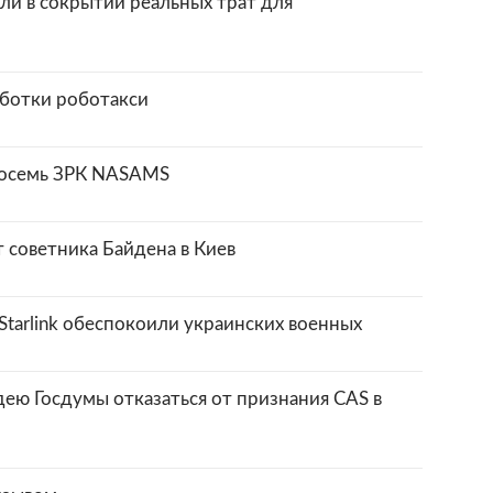
ли в сокрытии реальных трат для
аботки роботакси
восемь ЗРК NASAMS
 советника Байдена в Киев
Starlink обеспокоили украинских военных
ею Госдумы отказаться от признания CAS в