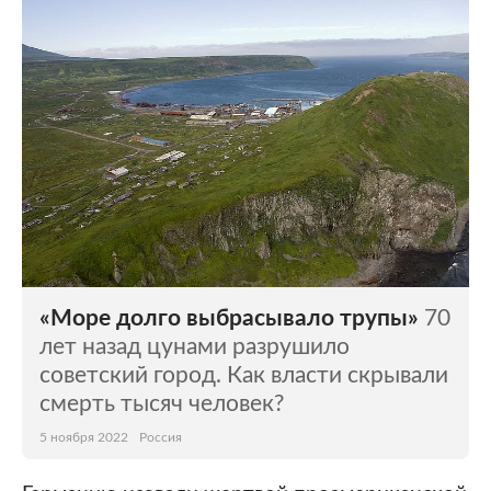
Мир
Бывший СССР
Экономика
Силовые структуры
Наука и техника
Спорт
Культура
Интернет и СМИ
Ценности
Путешествия
Из жизни
Среда обитания
«Море долго выбрасывало трупы»
70
Забота о себе
Авто
лет назад цунами разрушило
советский город. Как власти скрывали
смерть тысяч человек?
5 ноября 2022
Россия