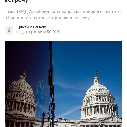
Глава МИД Азербайджана Байрамов прибыл с визитом
в Вашингтон на трехстороннюю встречу
Кристина Есикова
(редактор отдела БСССР)