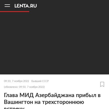
11
A
09:33, 7 ноября 2022
Бывший СССР
(обновлено: 09:50, 7 ноября 2022)
Глава МИД Азербайджана прибыл в
Вашингтон на трехстороннюю
встречу