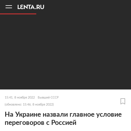
11
A
15:41, 8 ноября 2022
Бывший СССР
(обновлено: 15:46, 8 ноября 2022)
На Украине назвали главное условие
переговоров с Россией