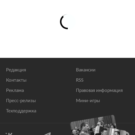
Редакция
Вакансии
Контакты
RSS
Реклама
Правовая информация
Пресс-релизы
Мини-игры
Техподдержка