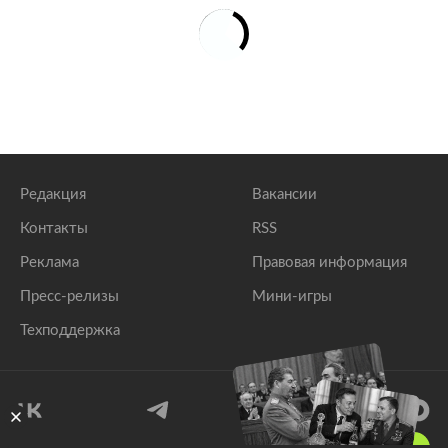
Редакция
Вакансии
Контакты
RSS
Реклама
Правовая информация
Пресс-релизы
Мини-игры
Техподдержка