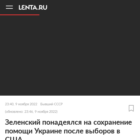
11
A
23:40, 9 ноября 2022
Бывший СССР
(обновлено: 23:46, 9 ноября 2022)
Зеленский понадеялся на сохранение
помощи Украине после выборов в
США