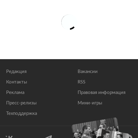
Редакция
Вакансии
Контакты
RSS
Реклама
Правовая информация
Пресс-релизы
Мини-игры
Техподдержка