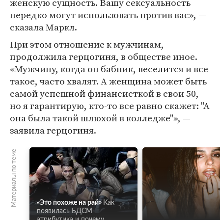
женскую сущность. Вашу сексуальность
нередко могут использовать против вас», —
сказала Маркл.
При этом отношение к мужчинам,
продолжила герцогиня, в обществе иное.
«Мужчину, когда он бабник, веселится и все
такое, часто хвалят. А женщина может быть
самой успешной финансисткой в свои 50,
но я гарантирую, кто-то все равно скажет: "А
она была такой шлюхой в колледже"», —
заявила герцогиня.
Материалы по теме
«Это похоже на рай»
Как
появилась БДСМ-
атрибутика и почему