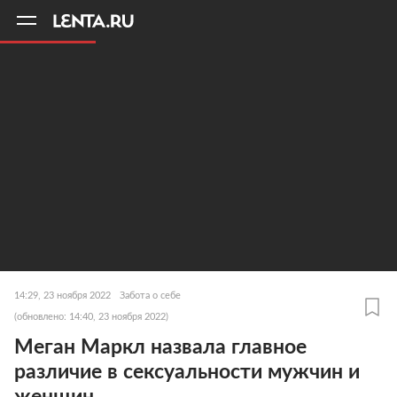
11
A
14:29, 23 ноября 2022
Забота о себе
(обновлено: 14:40, 23 ноября 2022)
Меган Маркл назвала главное
различие в сексуальности мужчин и
женщин