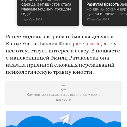
одежда фетишистов стала
Раздутая красота
Зач
главным модным трендом
женщины веками цар
года?
кусали и прокалывал
1 декабря 2021
17 декабря 2019
Ранее модель, актриса и бывшая девушка
Канье Уэста
Джулия Фокс
рассказала
, что у
нее отсутствует интерес к сексу. В подкасте
с манекенщицей Эмили Ратаковски она
назвала причиной сложных переживаний
психологическую травму юности.
Комментарии закрыты за истечением срока
давности