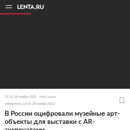
11
A
15:23, 28 ноября 2022
Моя страна
(обновлено: 22:54, 28 ноября 2022)
В России оцифровали музейные арт-
объекты для выставки с AR-
экспонатами