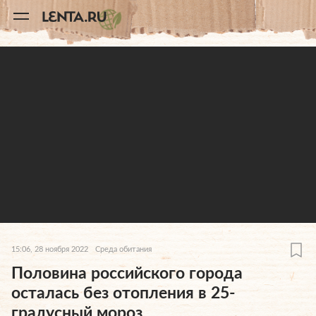
11
A
15:06, 28 ноября 2022
Среда обитания
Половина российского города
осталась без отопления в 25-
градусный мороз