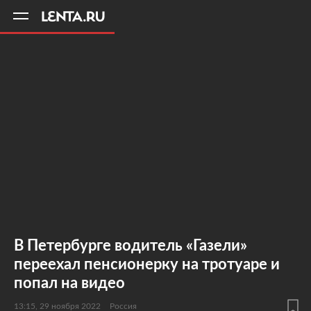
11
A
В Петербурге водитель «Газели»
переехал пенсионерку на тротуаре и
попал на видео
13:15, 29 ноября 2022
Россия