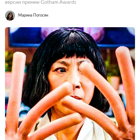
версии премии Gotham Awards
Марина Погосян