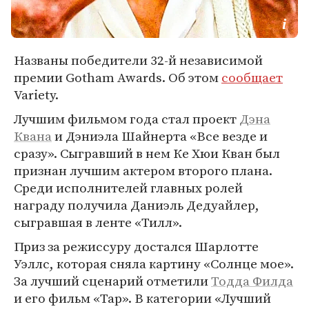
Названы победители 32-й независимой
премии Gotham Awards. Об этом
сообщает
Variety.
Лучшим фильмом года стал проект
Дэна
Квана
и Дэниэла Шайнерта «Все везде и
сразу». Сыгравший в нем Ке Хюи Кван был
признан лучшим актером второго плана.
Среди исполнителей главных ролей
награду получила Даниэль Дедуайлер,
сыгравшая в ленте «Тилл».
Приз за режиссуру достался Шарлотте
Уэллс, которая сняла картину «Солнце мое».
За лучший сценарий отметили
Тодда Филда
и его фильм «Тар». В категории «Лучший