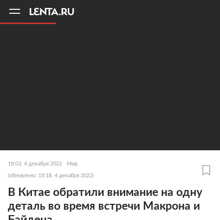
11
A
18:03, 4 декабря 2022
Мир
(обновлено: 18:18, 4 декабря 2022)
В Китае обратили внимание на одну
деталь во время встречи Макрона и
Байдена