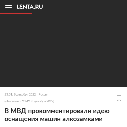
11
A
23:31, 8 декабря 2022
Россия
(обновлено: 23:42, 8 декабря 2022)
В МВД прокомментировали идею
оснащения машин алкозамками